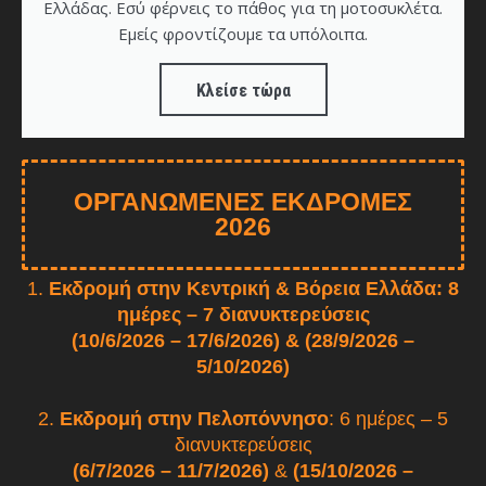
Ελλάδας. Εσύ φέρνεις το πάθος για τη μοτοσυκλέτα.
Εμείς φροντίζουμε τα υπόλοιπα.
Κλείσε τώρα
ΟΡΓΑΝΩΜΈΝΕΣ ΕΚΔΡΟΜΈΣ
2026
1.
Εκδρομή στην Κεντρική & Βόρεια Ελλάδα: 8
ημέρες – 7 διανυκτερεύσεις
(10/6/2026 – 17/6/2026) & (28/9/2026 –
5/10/2026)
2.
Εκδρομή στην Πελοπόννησο
: 6 ημέρες – 5
διανυκτερεύσεις
(6/7/2026 – 11/7/2026)
&
(15/10/2026 –