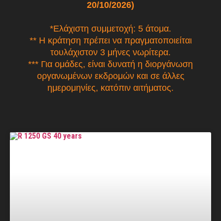
20/10/2026)
*Ελάχιστη συμμετοχή: 5 άτομα.
** Η κράτηση πρέπει να πραγματοποιείται
τουλάχιστον 3 μήνες νωρίτερα.
*** Για ομάδες, είναι δυνατή η διοργάνωση
οργανωμένων εκδρομών και σε άλλες
ημερομηνίες, κατόπιν αιτήματος.